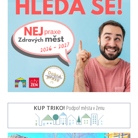
KUP TRIKO!
Podpoř města v Zenu