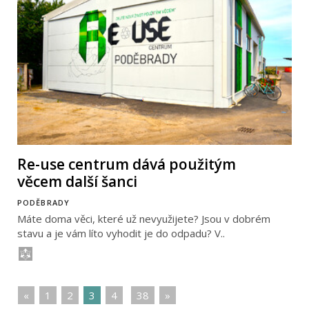
Re-use centrum dává použitým
věcem další šanci
PODĚBRADY
Máte doma věci, které už nevyužijete? Jsou v dobrém
stavu a je vám líto vyhodit je do odpadu? V..
«
|
1
|
2
|
3
|
4
|
|
38
|
»