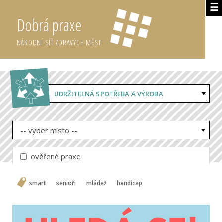
☰
Dobrá praxe
NÁRODNÍ SÍŤ ZDRAVÝCH MĚST
UDRŽITELNÁ SPOTŘEBA A VÝROBA
-- vyber místo --
ověřené praxe
smart
senioři
mládež
handicap