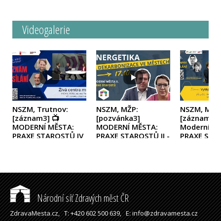
Videogalerie
NSZM, Trutnov:
NSZM, MŽP:
NSZM, MŽP
[záznam3] 📺
[pozvánka3]
[záznam3] 
MODERNÍ MĚSTA:
MODERNÍ MĚSTA:
Moderní mě
PRAXE STAROSTŮ IV
PRAXE STAROSTŮ II -
PRAXE STAR
- ŽIVÁ CENTRA MĚST
Vytápění a
VYTÁPĚNÍ 
(2026)
dekarbonizace ve
DEKARBONI
městech
(2024)
městech
(
Národní síť Zdravých měst ČR
ZdravaMesta.cz,
T: +420 602 500 639,
E: info@zdravamesta.cz