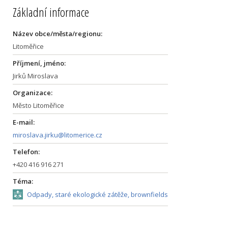
Základní informace
Název obce/města/regionu:
Litoměřice
Příjmení, jméno:
Jirků Miroslava
Organizace:
Město Litoměřice
E-mail:
miroslava.jirku@litomerice.cz
Telefon:
+420 416 916 271
Téma:
Odpady, staré ekologické zátěže, brownfields