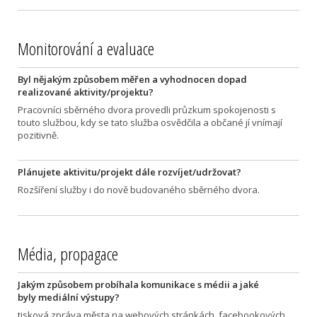
Monitorování a evaluace
Byl nějakým způsobem měřen a vyhodnocen dopad
realizované aktivity/projektu?
Pracovníci sběrného dvora provedli průzkum spokojenosti s
touto službou, kdy se tato služba osvědčila a občané jí vnímají
pozitivně.
Plánujete aktivitu/projekt dále rozvíjet/udržovat?
Rozšíření služby i do nově budovaného sběrného dvora.
Média, propagace
Jakým způsobem probíhala komunikace s médii a jaké
byly mediální výstupy?
tisková zpráva města na webových stránkách, facebookových