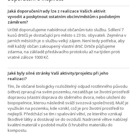
Jaká doporučení/rady lze z realizace Vašich aktivit
vyvodit a poskytnout ostatním obcím/městům s podobným
záměrem?
Určitě doporučujeme nabídnout občanům tuto službu. Sdílení 7
kusů drtičů je dostačující pro město s 23 tis. obyvateli. Zejména v
jarních měsících je o službu velký zájem. Není tedy potřeba, aby
měl každý občan zakoupený vlastní drtič. Drtiče půjčujeme
zdarma, na základě předávacího protokolu až na týden proti
vratné záloze 1000 Kč.
Jaké byly silné stránky Vaší aktivity/projektu při jeho
realizaci?
Tím, že občané biologicky rozložitelný odpad rostlinného původu
(větve) zpracují na svém pozemku, nezatěžuje se životní prostředí
dopravou (vlastní doprava do sběrného dvora, nebo uložení do
biopopelnice, kterou následně sváží svozová společnost). Mulč je
využíván na pozemku, kde vznikl, což je pro životní prostředí to
nejlepší. Předchází se tím i spalování větví, ze kterého vznikají
škodlivé látky a dostávají se do ovzduší. Nadrcené větve nabízejí
kvalitní materiál v podobě mulče či hrubého materiálu do
kompostu.