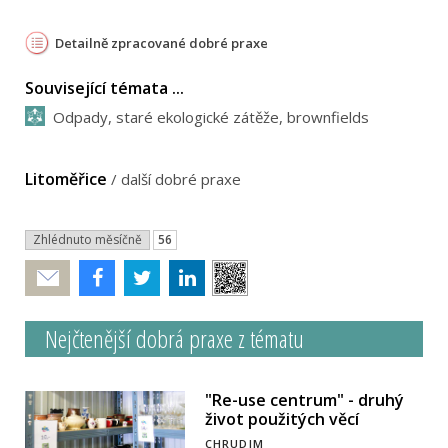
Detailně zpracované dobré praxe
Související témata ...
Odpady, staré ekologické zátěže, brownfields
Litoměřice
/
další dobré praxe
Zhlédnuto měsíčně
56
Poslat
Nejčtenější dobrá praxe z tématu
"Re-use centrum" - druhý
život použitých věcí
CHRUDIM