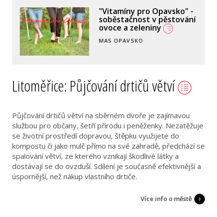
Interaktivní průvodce
"Chci stavět"
ROŽNOV P.R.
Litoměřice: Půjčování drtičů větví
Půjčování drtičů větví na sběrném dvoře je zajímavou
službou pro občany, šetří přírodu i peněženky. Nezatěžuje
se životní prostředí dopravou, štěpku využijete do
kompostu či jako mulč přímo na své zahradě, předchází se
spalování větví, ze kterého vznikají škodlivé látky a
dostávají se do ovzduší. Sdílení je současně efektivnější a
úspornější, než nákup vlastního drtiče.
Více info o městě