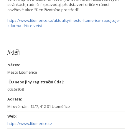
stránkách, radniční zpravodaj, představení drtiče v rámci
osvětové akce "Den životního prostředí"
https://www.litomerice.cz/aktuality/mesto-litomerice-zapujcuje-
zdarma-drtice-vetvi
Aktéři
Název:
Město Litoměřice
IČO nebo jiný registrační údaj:
00263958
Adresa:
Mírové nám. 15/7, 412 01 Litoměřice
Web:
https://www.litomerice.cz