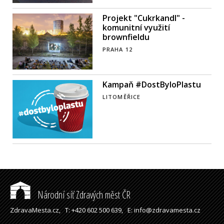
Projekt "Cukrkandl" -
komunitní využití
brownfieldu
PRAHA 12
Kampaň #DostByloPlastu
LITOMĚŘICE
Národní síť Zdravých měst ČR
ZdravaMesta.cz,
T: +420 602 500 639,
E: info@zdravamesta.cz