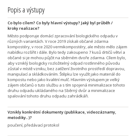
Popis a výstupy
Co bylo cílem? Co byly hlavní výstupy? Jaký byl průběh /
kroky realizace?
Město podporuje domácí zpracování biologického odpadu v
různých variantách. V roce 2019 získali občané zdarma
kompostéry, v roce 2020 vermikompostéry, ale město mělo zájem
nabídku rozšířit i dále. Bylo tedy zakoupeno 7 kusů drtičů větví a
občané si je mohou půjčit na sběrném dvoře zdarma. Cílem bylo,
aby vzniklý biologicky rozložitelný odpad rostlinného původu
zůstal v místě vzniku, bez zatížení životního prostředí dopravou,
manipulací a skládkováním. Štěpku lze využít jako materiál do
kompostu nebo jako kvalitní mulč. Hlavním výstupem je velký
zájem občanů o tuto službu a s tím spojená minimalizace tohoto
druhu odpadu ukládaného na Sběrný dvůr a minimalizace
spalování tohoto druhu odpadu zahrádkáři.
Vznikly konkrétní dokumenty (publikace, videozáznamy,
metodiky.. )?
poučení, předávací protokol