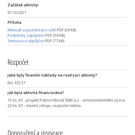
Začátek aktivity:
01.10.2021
Příloha
Manuál a poučení pro užití
PDF (59 kB)
Podmínky zapůjčení
PDF (59 kB)
Smlouva o výpůjčce
PDF (77 kB)
Rozpočet
Jaké byly finanční náklady na realizaci aktivity?
[tis. Kč] 37
Jak byla aktivita financována?
15 tis. Kč - projekt Patriot Mondi Štětí a.s. - environmentální výzva
22 tis. Kč - vlastní zdroje, rozpočet města
Doporučení a inspirace