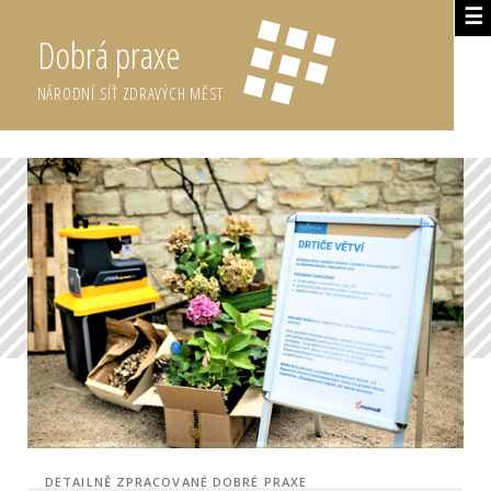
☰
Dobrá praxe
NÁRODNÍ SÍŤ ZDRAVÝCH MĚST
DETAILNĚ ZPRACOVANÉ DOBRÉ PRAXE