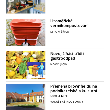
Litoměřické
vermikompostování
LITOMĚŘICE
Novojičíňáci třídí i
gastroodpad
NOVÝ JIČÍN
Přeměna brownfieldu na
podnikatelské a kulturní
centrum
VALAŠSKÉ KLOBOUKY