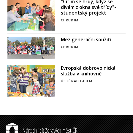
"Cítím se hrdý, když se
dívám z okna své třídy"-
studentský projekt
CHRUDIM
Mezigenerační soužití
CHRUDIM
Evropská dobrovolnická
služba v knihovně
ÚSTÍ NAD LABEM
Národní síť Zdravých měst ČR