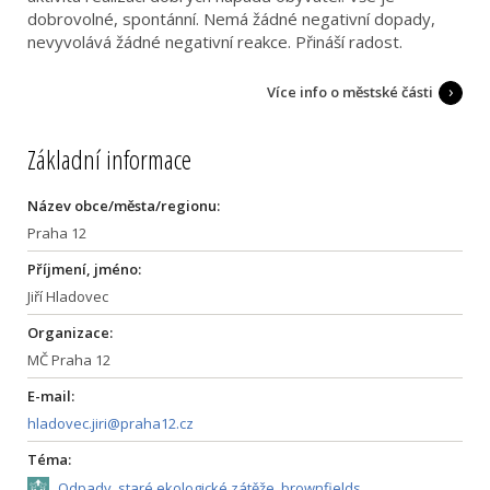
dobrovolné, spontánní. Nemá žádné negativní dopady,
nevyvolává žádné negativní reakce. Přináší radost.
Více info o městské části
Základní informace
Název obce/města/regionu:
Praha 12
Příjmení, jméno:
Jiří Hladovec
Organizace:
MČ Praha 12
E-mail:
hladovec.jiri@praha12.cz
Téma:
Odpady, staré ekologické zátěže, brownfields