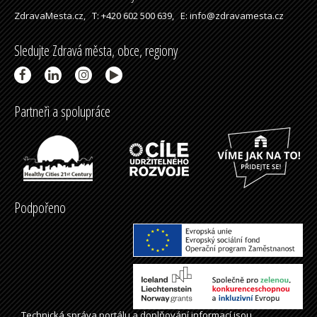
ZdravaMesta.cz,
T: +420 602 500 639,
E: info@zdravamesta.cz
Sledujte Zdravá města, obce, regiony
Partneři a spolupráce
Podpořeno
Technická správa
portálu
a doplňování informací jsou