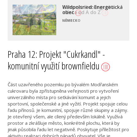
Komunitní energetika
města od A do Z
LIBEREC
Praha 12: Projekt "Cukrkandl" -
komunitní využití brownfieldu
Část uzavřeného pozemku po bývalém Modřanském
cukrovaru byla zpřístupněna veřejnosti pro vytvoření
univerzálního místa pro setkávání komunit a jejich
sportovní, společenské a jiné vyžití. Projekt spojuje celou
řadu přínosů. Je komunitní, spojuje různé skupiny a zájmy.
Je otevřený všem, ale cílený především lokálně. Využívá
prostor a zkrášluje město, konkrétně plochu, která by
jinak působila řadu let negativně. Poskytuje příležitost pro
aktivitu realizaci dobrých nápadů obyvatel. Vše je