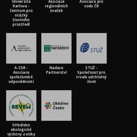
Univerzita
Asociace
Asociace pro
Karlova -
regionálních
vodu ČR
Centrum pro
značek
otázky
životního
prostředí
A-CSR -
Nadace
STUŽ -
Asociace
Partnerství
Společnost pro
společenské
trvale udržitelný
odpovědnosti
život
Středisko
ekologické
výchovy a etiky