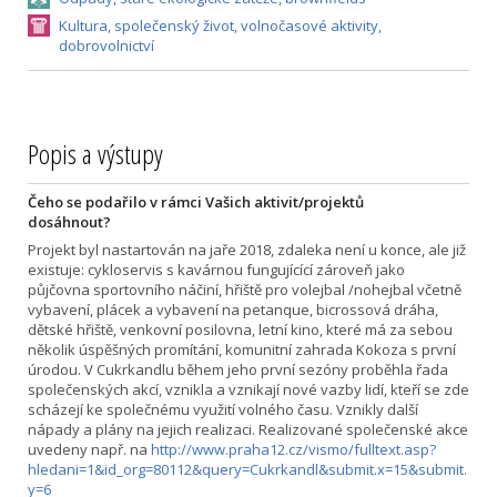
Kultura, společenský život, volnočasové aktivity,
dobrovolnictví
Popis a výstupy
Čeho se podařilo v rámci Vašich aktivit/projektů
dosáhnout?
Projekt byl nastartován na jaře 2018, zdaleka není u konce, ale již
existuje: cykloservis s kavárnou fungujícící zároveň jako
půjčovna sportovního náčiní, hřiště pro volejbal /nohejbal včetně
vybavení, plácek a vybavení na petanque, bicrossová dráha,
dětské hřiště, venkovní posilovna, letní kino, které má za sebou
několik úspěšných promítání, komunitní zahrada Kokoza s první
úrodou. V Cukrkandlu během jeho první sezóny proběhla řada
společenských akcí, vznikla a vznikají nové vazby lidí, kteří se zde
scházejí ke společnému využití volného času. Vznikly další
nápady a plány na jejich realizaci. Realizované společenské akce
uvedeny např. na
http://www.praha12.cz/vismo/fulltext.asp?
hledani=1&id_org=80112&query=Cukrkandl&submit.x=15&submit.
y=6