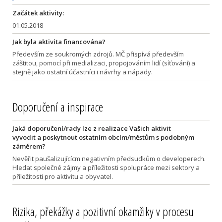
Začátek aktivity:
01.05.2018
Jak byla aktivita financována?
Především ze soukromých zdrojů. MČ přispívá především
záštitou, pomocí při medializaci, propojováním lidí (síťování) a
stejně jako ostatní účastníci i návrhy a nápady.
Doporučení a inspirace
Jaká doporučení/rady lze z realizace Vašich aktivit
vyvodit a poskytnout ostatním obcím/městům s podobným
záměrem?
Nevěřit paušalizujícícm negativním předsudkům o developerech.
Hledat společné zájmy a příležitosti spolupráce mezi sektory a
příležitosti pro aktivitu a obyvatel.
Rizika, překážky a pozitivní okamžiky v procesu