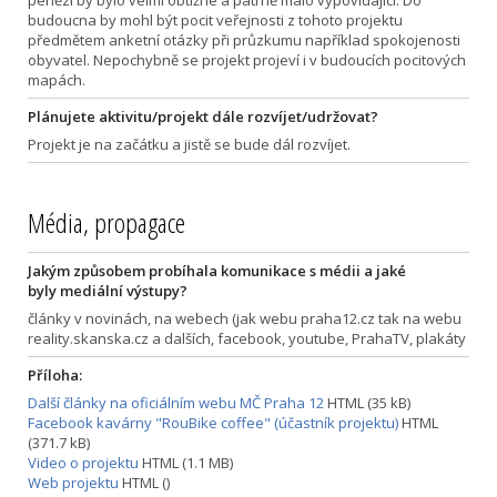
penězi by bylo velmi obtížné a patrně málo vypovídající. Do
budoucna by mohl být pocit veřejnosti z tohoto projektu
předmětem anketní otázky při průzkumu například spokojenosti
obyvatel. Nepochybně se projekt projeví i v budoucích pocitových
mapách.
Plánujete aktivitu/projekt dále rozvíjet/udržovat?
Projekt je na začátku a jistě se bude dál rozvíjet.
Média, propagace
Jakým způsobem probíhala komunikace s médii a jaké
byly mediální výstupy?
články v novinách, na webech (jak webu praha12.cz tak na webu
reality.skanska.cz a dalších, facebook, youtube, PrahaTV, plakáty
Příloha:
Další články na oficiálním webu MČ Praha 12
HTML (35 kB)
Facebook kavárny "RouBike coffee" (účastník projektu)
HTML
(371.7 kB)
Video o projektu
HTML (1.1 MB)
Web projektu
HTML ()