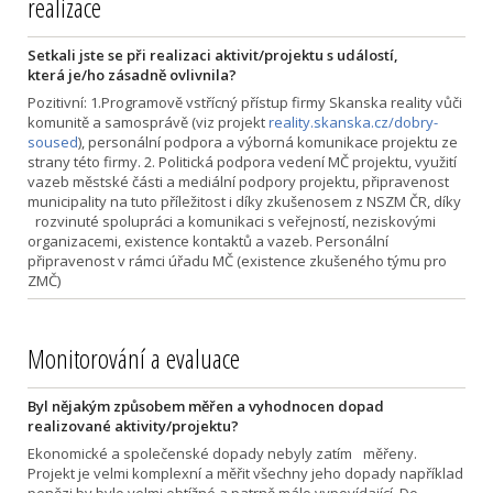
realizace
Setkali jste se při realizaci aktivit/projektu s událostí,
která je/ho zásadně ovlivnila?
Pozitivní: 1.Programově vstřícný přístup firmy Skanska reality vůči
komunitě a samosprávě (viz projekt
reality.skanska.cz/dobry-
soused
), personální podpora a výborná komunikace projektu ze
strany této firmy. 2. Politická podpora vedení MČ projektu, využití
vazeb městské části a mediální podpory projektu, připravenost
municipality na tuto příležitost i díky zkušenosem z NSZM ČR, díky
rozvinuté spolupráci a komunikaci s veřejností, neziskovými
organizacemi, existence kontaktů a vazeb. Personální
připravenost v rámci úřadu MČ (existence zkušeného týmu pro
ZMČ)
Monitorování a evaluace
Byl nějakým způsobem měřen a vyhodnocen dopad
realizované aktivity/projektu?
Ekonomické a společenské dopady nebyly zatím měřeny.
Projekt je velmi komplexní a měřit všechny jeho dopady například