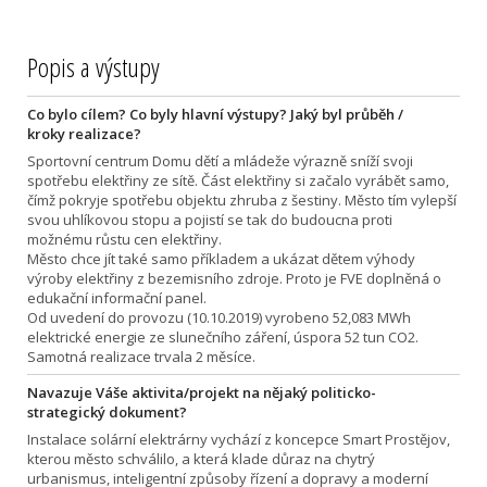
Popis a výstupy
Co bylo cílem? Co byly hlavní výstupy? Jaký byl průběh /
kroky realizace?
Sportovní centrum Domu dětí a mládeže výrazně sníží svoji
spotřebu elektřiny ze sítě. Část elektřiny si začalo vyrábět samo,
čímž pokryje spotřebu objektu zhruba z šestiny. Město tím vylepší
svou uhlíkovou stopu a pojistí se tak do budoucna proti
možnému růstu cen elektřiny.
Město chce jít také samo příkladem a ukázat dětem výhody
výroby elektřiny z bezemisního zdroje. Proto je FVE doplněná o
edukační informační panel.
Od uvedení do provozu (10.10.2019) vyrobeno 52,083 MWh
elektrické energie ze slunečního záření, úspora 52 tun CO2.
Samotná realizace trvala 2 měsíce.
Navazuje Váše aktivita/projekt na nějaký politicko-
strategický dokument?
Instalace solární elektrárny vychází z koncepce Smart Prostějov,
kterou město schválilo, a která klade důraz na chytrý
urbanismus, inteligentní způsoby řízení a dopravy a moderní