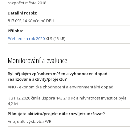
rozpočet města 2018
Detailní rozpis:
817 093,14 Kč včetně DPH
Příloha:
Přehled za rok 2020
XLS (15 kB)
Monitorování a evaluace
Byl nějakým způsobem měřen a vyhodnocen dopad
realizované aktivity/projektu?
ANO - ekonomické zhodnocení a environmentální dopad
K 31.12.2020 činila úspora 143 210 Kč a návratnost investice byla
4,2 let
Plánujete aktivitu/projekt dále rozvíjet/udržovat?
Ano, další výstavba FVE