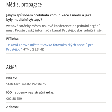
Média, propagace
Jakým způsobem probíhala komunikace s médii a jaké
byly mediální výstupy?
webové stránky města, tiskové konference po jednání orgánů
měst, Prostějovský informační kanál, Prostějovské radniční listy,
Příloha:
Tisková zpráva města "Stovka fotovoltaických panelů pro
Prostějov"
HTML (38.3 kB)
Aktéři
Název:
Statutární město Prostějov
IČO nebo jiný registrační údaj:
002 88 659
Adresa: