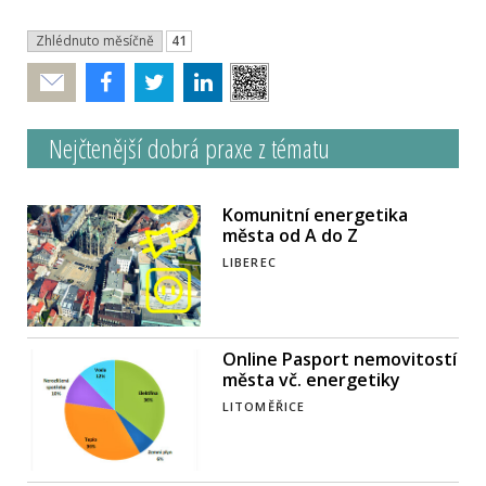
Zhlédnuto měsíčně
41
Poslat
Nejčtenější dobrá praxe z tématu
Komunitní energetika
města od A do Z
LIBEREC
Online Pasport nemovitostí
města vč. energetiky
LITOMĚŘICE