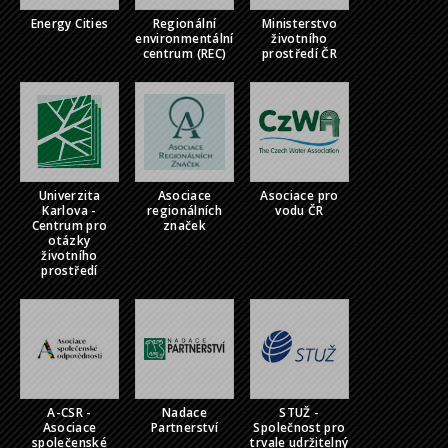
Energy Cities
Regionální
Ministerstvo
environmentální
životního
centrum (REC)
prostředí ČR
Univerzita
Asociace
Asociace pro
Karlova -
regionálních
vodu ČR
Centrum pro
značek
otázky
životního
prostředí
A-CSR -
Nadace
STUŽ -
Asociace
Partnerství
Společnost pro
společenské
trvale udržitelný