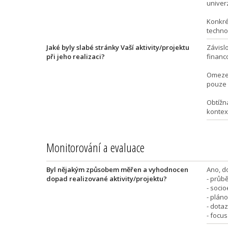
univerz
Konkré
technol
Jaké byly slabé stránky Vaší aktivity/projektu
Závisl
při jeho realizaci?
financ
Omezen
pouze 
Obtížn
kontex
Monitorování a evaluace
Byl nějakým způsobem měřen a vyhodnocen
Ano, d
dopad realizované aktivity/projektu?
- průb
- soci
- plán
- dota
- focus