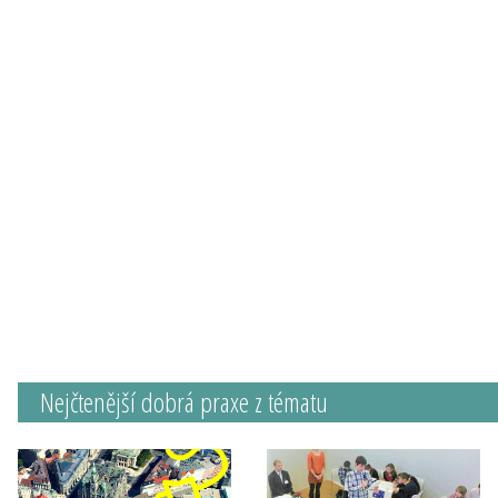
Nejčtenější dobrá praxe z tématu