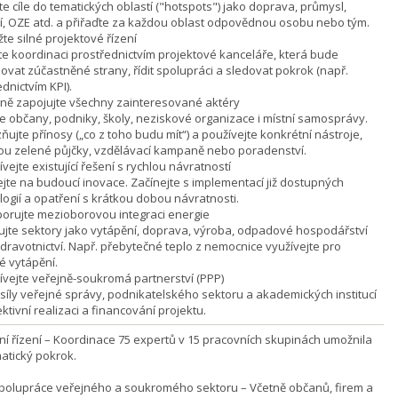
e cíle do tematických oblastí ("hotspots") jako doprava, průmysl,
í, OZE atd. a přiřaďte za každou oblast odpovědnou osobu nebo tým.
žte silné projektové řízení
ěte koordinaci prostřednictvím projektové kanceláře, která bude
zovat zúčastněné strany, řídit spolupráci a sledovat pokrok (např.
dnictvím KPI).
ivně zapojujte všechny zainteresované aktéry
e občany, podniky, školy, neziskové organizace i místní samosprávy.
ujte přínosy („co z toho budu mít“) a používejte konkrétní nástroje,
sou zelené půjčky, vzdělávací kampaně nebo poradenství.
ívejte existující řešení s rychlou návratností
jte na budoucí inovace. Začínejte s implementací již dostupných
logií a opatření s krátkou dobou návratnosti.
porujte mezioborovou integraci energie
ujte sektory jako vytápění, doprava, výroba, odpadové hospodářství
dravotnictví. Např. přebytečné teplo z nemocnice využívejte pro
é vytápění.
žívejte veřejně-soukromá partnerství (PPP)
 síly veřejné správy, podnikatelského sektoru a akademických institucí
ktivní realizaci a financování projektu.
vní řízení – Koordinace 75 expertů v 15 pracovních skupinách umožnila
atický pokrok.
spolupráce veřejného a soukromého sektoru – Včetně občanů, firem a