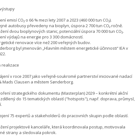
 výstupy
í emisí CO₂ o 66 % mezi lety 2007 a 2023 (460 000 tun CO₂).
é autobusy převedeny na bioplyn, úspora 2 700 tun CO₂ ročně.
ní dvou bioplynových stanic, potenciální úspora 70 000 tun CO₂.
í výdajů na energie pro 3 300 domácností.
tické renovace více než 200 veřejných budov.
borg byl jmenován „Hlavním městem energetické účinnosti“ IEA v
022.
 realizace
ní v roce 2007 jako veřejně-soukromé partnerství iniciované nadací
 & Mads Clausen a městem Sønderborg.
ení strategického dokumentu (Masterplan) 2029 – konkrétní akční
ozdělený do 15 tematických oblastí ("hotspots"), např. doprava, průmysl,
.
ní 75 expertů a stakeholderů do pracovních skupin podle oblastí.
ní projektové kanceláře, která koordinovala postup, motivovala
né strany a sledovala pokrok.