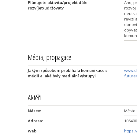
Plánujete aktivitu/projekt dále
Ano, p
rozvíjet/udržovat?
rozvoj
neutra
revizí 
obnovi
obyvat
komuni
Média, propagace
Jakým způsobem probíhala komunikace s
www.dw
médii a jaké byly mediální výstupy?
future
Aktéři
Název:
Město
Adresa:
106400
Web:
https: