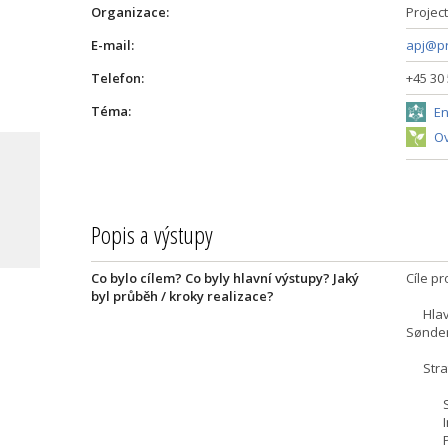
Organizace:
Projec
E-mail:
apj@pr
Telefon:
+45 30 
Téma:
En
Ov
um
Popis a výstupy
Co bylo cílem? Co byly hlavní výstupy? Jaký
Cíle pr
byl průběh / kroky realizace?
Hlavní
Sønder
Strate
Snížen
Integr
Přecho