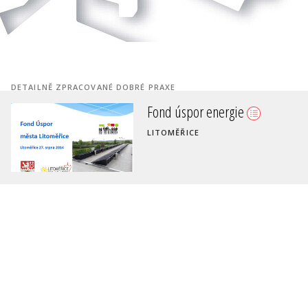
DETAILNĚ ZPRACOVANÉ DOBRÉ PRAXE
Fond úspor energie
Přeměna brownfieldu na
podnikatelské a kulturní centr
LITOMĚŘICE
VALAŠSKÉ KLOBOUKY