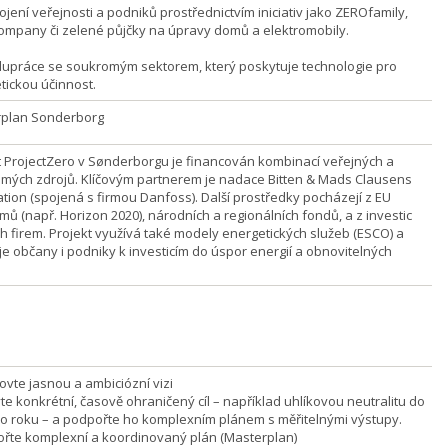
ní veřejnosti a podniků prostřednictvím iniciativ jako ZEROfamily,
mpany či zelené půjčky na úpravy domů a elektromobily.
ráce se soukromým sektorem, který poskytuje technologie pro
tickou účinnost.
plan Sonderborg
t ProjectZero v Sønderborgu je financován kombinací veřejných a
mých zdrojů. Klíčovým partnerem je nadace Bitten & Mads Clausens
tion (spojená s firmou Danfoss). Další prostředky pocházejí z EU
mů (např. Horizon 2020), národních a regionálních fondů, a z investic
ch firem. Projekt využívá také modely energetických služeb (ESCO) a
je občany i podniky k investicím do úspor energií a obnovitelných
ovte jasnou a ambiciózní vizi
te konkrétní, časově ohraničený cíl – například uhlíkovou neutralitu do
ho roku – a podpořte ho komplexním plánem s měřitelnými výstupy.
vořte komplexní a koordinovaný plán (Masterplan)