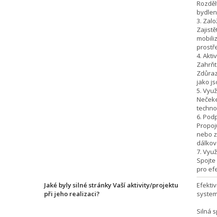
Rozdělt
bydlen
3. Zalo
Zajist
mobili
prostře
4. Akt
Zahrňt
Zdůrazň
jako j
5. Využ
Nečeke
techno
6. Pod
Propoj
nebo z
dálkov
7. Vyu
Spojte
pro efe
Jaké byly silné stránky Vaší aktivity/projektu
Efekti
při jeho realizaci?
system
Silná 