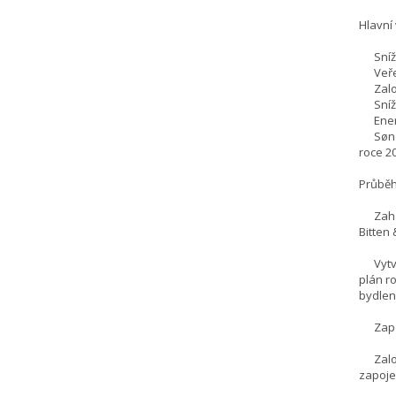
Hlavní
Snížen
Veřejn
Založe
Snížen
Energe
Sønder
roce 2
Průběh
Zaháje
Bitten
Vytvoř
plán r
bydlení
Zapoje
Založe
zapoje