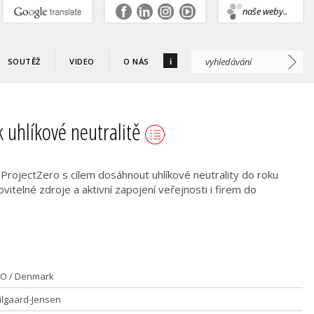
.
naše weby..
i
SOUTĚŽ
VIDEO
O NÁS
 uhlíkové neutralitě
ProjectZero s cílem dosáhnout uhlíkové neutrality do roku
itelné zdroje a aktivní zapojení veřejnosti i firem do
O / Denmark
Pilgaard-Jensen