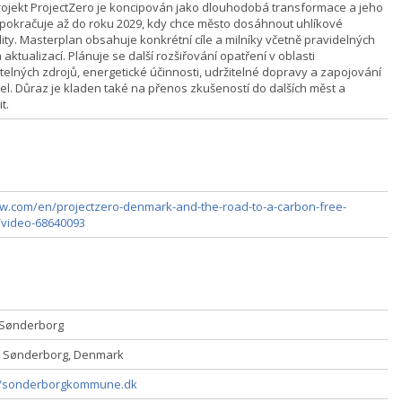
rojekt ProjectZero je koncipován jako dlouhodobá transformace a jeho
 pokračuje až do roku 2029, kdy chce město dosáhnout uhlíkové
lity. Masterplan obsahuje konkrétní cíle a milníky včetně pravidelných
a aktualizací. Plánuje se další rozšiřování opatření v oblasti
telných zdrojů, energetické účinnosti, udržitelné dopravy a zapojování
el. Důraz je kladen také na přenos zkušeností do dalších měst a
t.
.com/en/projectzero-denmark-and-the-road-to-a-carbon-free-
/video-68640093
 Sønderborg
 Sønderborg, Denmark
//sonderborgkommune.dk