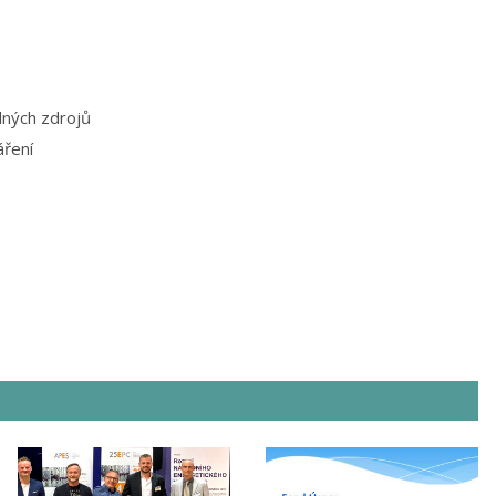
lných zdrojů
áření