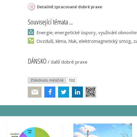
Detailně zpracované dobré praxe
Související témata ...
Energie; energetické úspory, využivání obnovite
Ovzduší, klima, hluk, elektromagnetický smog, z
DÁNSKO
/
další dobré praxe
Zhlédnuto měsíčně
132
Poslat