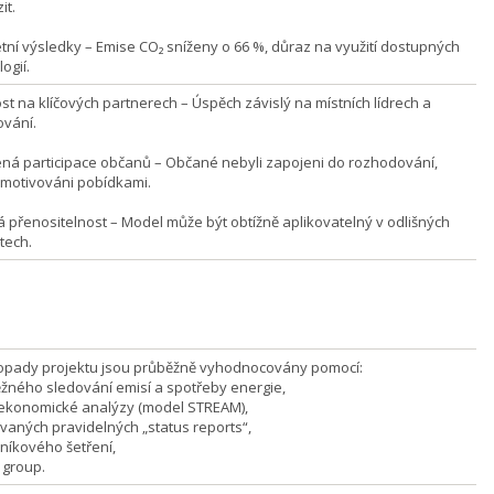
it.
tní výsledky – Emise CO₂ sníženy o 66 %, důraz na využití dostupných
ogií.
ost na klíčových partnerech – Úspěch závislý na místních lídrech a
ování.
á participace občanů – Občané nebyli zapojeni do rozhodování,
motivováni pobídkami.
á přenositelnost – Model může být obtížně aplikovatelný v odlišných
tech.
opady projektu jsou průběžně vyhodnocovány pomocí:
ěžného sledování emisí a spotřeby energie,
oekonomické analýzy (model STREAM),
ovaných pravidelných „status reports“,
zníkového šetření,
 group.