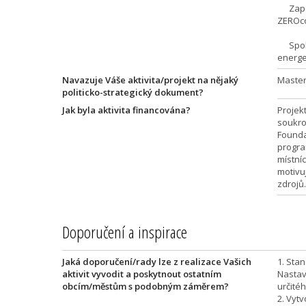
Zapoje
ZEROco
Spolup
energe
Navazuje Váše aktivita/projekt na nějaký
Master
politicko-strategický dokument?
Jak byla aktivita financována?
Projek
soukro
Founda
progra
místní
motivu
zdrojů.
Doporučení a inspirace
Jaká doporučení/rady lze z realizace Vašich
1. Stan
aktivit vyvodit a poskytnout ostatním
Nastav
obcím/městům s podobným záměrem?
určité
2. Vyt