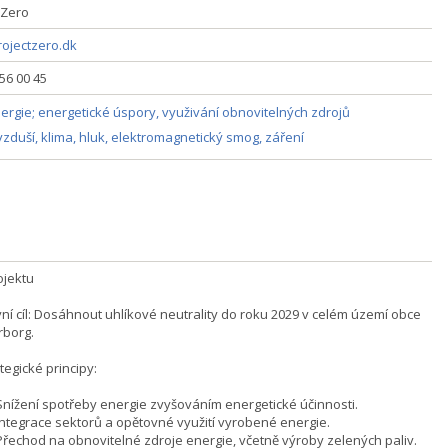
tZero
ojectzero.dk
56 00 45
ergie; energetické úspory, využivání obnovitelných zdrojů
zduší, klima, hluk, elektromagnetický smog, záření
ojektu
 cíl: Dosáhnout uhlíkové neutrality do roku 2029 v celém území obce
borg.
gické principy:
í spotřeby energie zvyšováním energetické účinnosti.
ace sektorů a opětovné využití vyrobené energie.
d na obnovitelné zdroje energie, včetně výroby zelených paliv.