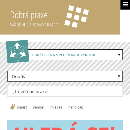
☰
Dobrá praxe
NÁRODNÍ SÍŤ ZDRAVÝCH MĚST
UDRŽITELNÁ SPOTŘEBA A VÝROBA
Dobříš
ověřené praxe
smart
senioři
mládež
handicap