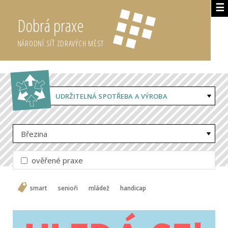
☰
Dobrá praxe
NÁRODNÍ SÍŤ ZDRAVÝCH MĚST
UDRŽITELNÁ SPOTŘEBA A VÝROBA
Březina
ověřené praxe
smart
senioři
mládež
handicap