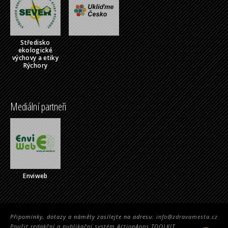
Středisko
ekologické
výchovy a etiky
Rýchory
Mediální partneři
Enviweb
Připomínky, dotazy a náměty zasílejte na adresu:
info@zdravamesta.cz
Použit redakční a publikační systém ActionApps TOOLKIT