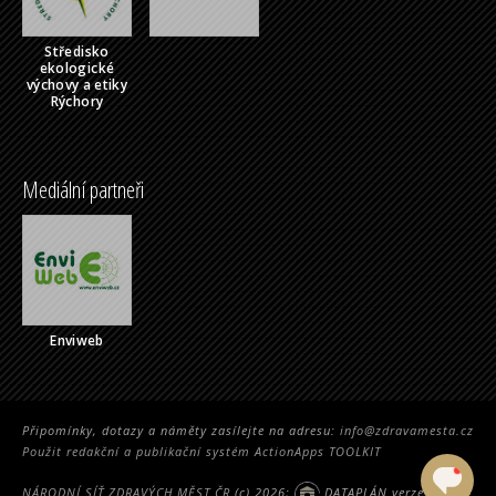
Středisko
ekologické
výchovy a etiky
Rýchory
Mediální partneři
Enviweb
Připomínky, dotazy a náměty zasílejte na adresu:
info@zdravamesta.cz
Použit redakční a publikační systém ActionApps TOOLKIT
NÁRODNÍ SÍŤ ZDRAVÝCH MĚST ČR
(c) 2026;
DATAPLÁN verze 2.5314