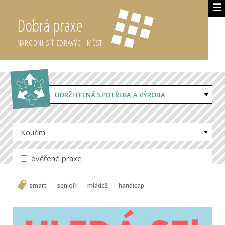
☰
Dobrá praxe
NÁRODNÍ SÍŤ ZDRAVÝCH MĚST
UDRŽITELNÁ SPOTŘEBA A VÝROBA
Kouřim
ověřené praxe
smart
senioři
mládež
handicap