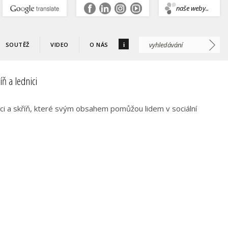
.
naše weby..
i
SOUTĚŽ
VIDEO
O NÁS
ň a lednici
ci a skříň, které svým obsahem pomůžou lidem v sociální