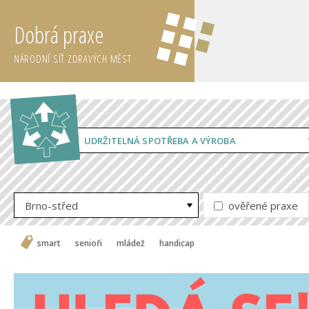
Dobrá praxe
NÁRODNÍ SÍŤ ZDRAVÝCH MĚST
UDRŽITELNÁ SPOTŘEBA A VÝROBA
Brno-střed
ověřené praxe
smart
senioři
mládež
handicap