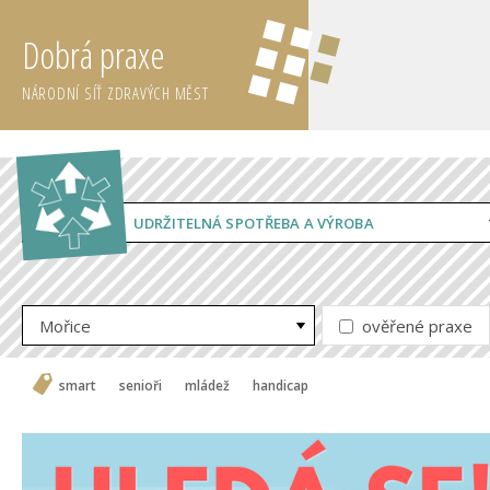
Dobrá praxe
NÁRODNÍ SÍŤ ZDRAVÝCH MĚST
UDRŽITELNÁ SPOTŘEBA A VÝROBA
Mořice
ověřené praxe
smart
senioři
mládež
handicap