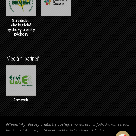
Středisko
ekologické
výchovy a etiky
Rýchory
Mediální partneři
Enviweb
Připomínky, dotazy a náměty zasílejte na adresu:
info@zdravamesta.cz
Použit redakční a publikační systém ActionApps TOOLKIT