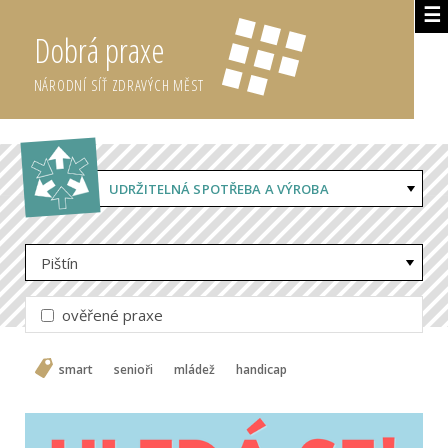
☰
Dobrá praxe
NÁRODNÍ SÍŤ ZDRAVÝCH MĚST
UDRŽITELNÁ SPOTŘEBA A VÝROBA
Pištín
ověřené praxe
smart
senioři
mládež
handicap