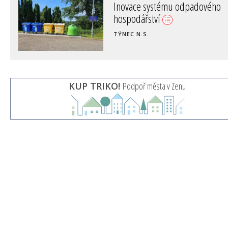
Inovace systému odpadového
hospodářství
TÝNEC N.S.
KUP TRIKO!
Podpoř města v Zenu