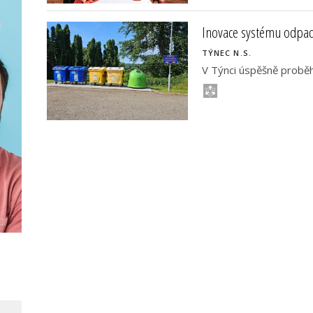
Inovace systému odpa
TÝNEC N.S.
V Týnci úspěšně probě