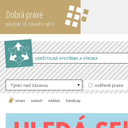
Dobrá praxe
NÁRODNÍ SÍŤ ZDRAVÝCH MĚST
UDRŽITELNÁ SPOTŘEBA A VÝROBA
Týnec nad Sázavou
ověřené praxe
smart
senioři
mládež
handicap