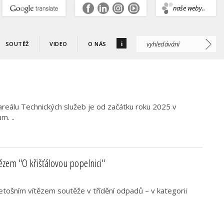
.
naše weby..
i
SOUTĚŽ
VIDEO
O NÁS
areálu Technických služeb je od začátku roku 2025 v
. ..
tězem "O křišťálovou popelnici"
etošním vítězem soutěže v třídění odpadů – v kategorii