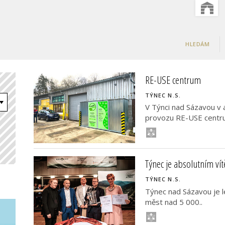
HLEDÁM
RE-USE centrum
TÝNEC N.S.
V Týnci nad Sázavou v 
provozu RE-USE centrum
Týnec je absolutním ví
TÝNEC N.S.
Týnec nad Sázavou je l
měst nad 5 000..