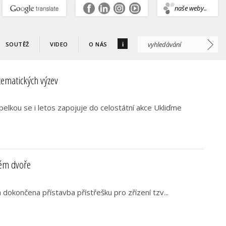
.
naše weby..
i
SOUTĚŽ
VIDEO
O NÁS
tematických výzev
lkou se i letos zapojuje do celostátní akce Ukliďme
ném dvoře
dokončena přístavba přístřešku pro zřízení tzv...