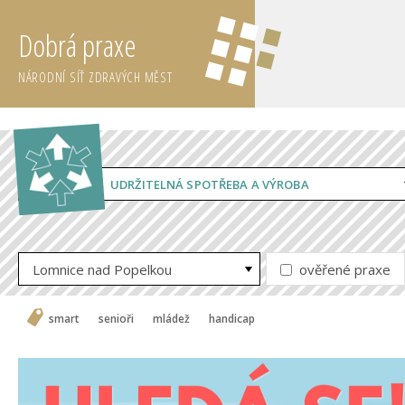
Dobrá praxe
NÁRODNÍ SÍŤ ZDRAVÝCH MĚST
UDRŽITELNÁ SPOTŘEBA A VÝROBA
Lomnice nad Popelkou
ověřené praxe
smart
senioři
mládež
handicap