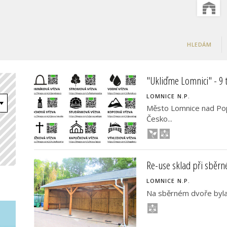
HLEDÁM
"Ukliďme Lomnici" - 9 
LOMNICE N.P.
Město Lomnice nad Pope
Česko...
Re-use sklad při sběr
LOMNICE N.P.
Na sběrném dvoře byla 