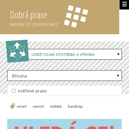
☰
Dobrá praxe
NÁRODNÍ SÍŤ ZDRAVÝCH MĚST
UDRŽITELNÁ SPOTŘEBA A VÝROBA
Březina
ověřené praxe
smart
senioři
mládež
handicap