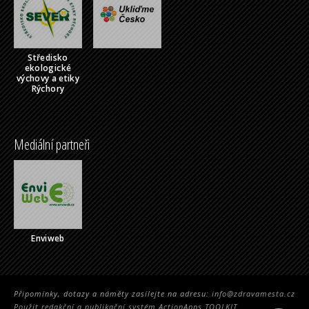
Středisko
ekologické
výchovy a etiky
Rýchory
Mediální partneři
Enviweb
Připomínky, dotazy a náměty zasílejte na adresu:
info@zdravamesta.cz
Použit redakční a publikační systém ActionApps TOOLKIT