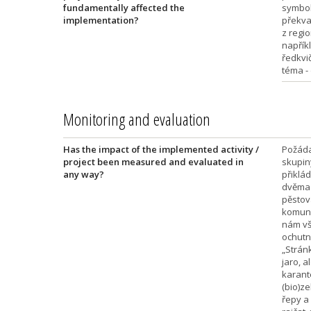
fundamentally affected the
symbol
implementation?
překva
z regi
napříkl
ředkvi
téma - 
Monitoring and evaluation
Has the impact of the implemented activity /
Požádal
project been measured and evaluated in
skupin
any way?
přiklád
dvěma 
pěstov
komuni
nám vš
ochutn
„Strán
jaro, a
karant
(bio)z
řepy a 