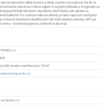
ě ani nic takového dělat nechce a nikdy nad tím neuvažoval. Na fb se
ila komunita, která má o téma zájem a na jejich příkladu a fungování se
alují právě lidé tématem nepolíbení, kteří třeba vidí rajčata na
ově balkóně. Pro realizaci takové aktivity je také naprosto nezbytný
ý a hlavně obdobně naladěný tým lidí, kteří danému tématu věří a je
n téma kreativně pojmout a hlavně realizovat.
PAVSKO z.s.
 818
á 228, Hradec nad Moravicí, 74147
//www.masopavsko.cz
 za Opavu z.s.