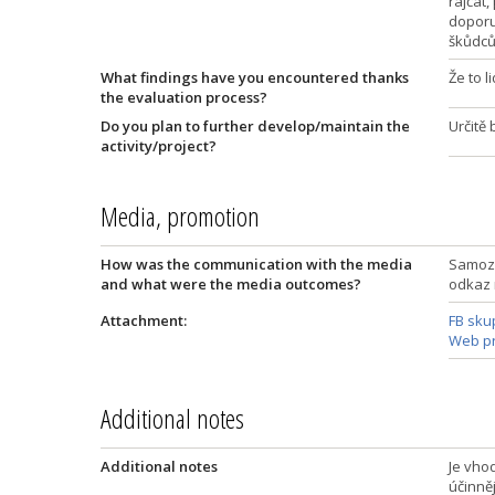
rajčat,
doporu
škůdců 
What findings have you encountered thanks
Že to l
the evaluation process?
Do you plan to further develop/maintain the
Určitě
activity/project?
Media, promotion
How was the communication with the media
Samozř
and what were the media outcomes?
odkaz 
Attachment:
FB sku
Web pr
Additional notes
Additional notes
Je vho
účinně