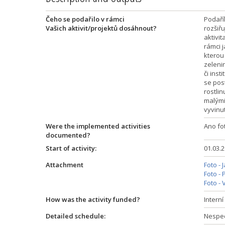
Čeho se podařilo v rámci
Podaříl
Vašich aktivit/projektů dosáhnout?
rozšiř
aktivi
rámci 
kterou
zeleni
či inst
se pos
rostlin
malými
vyvinu
Were the implemented activities
Ano fot
documented?
Start of activity:
01.03.
Attachment
Foto - 
Foto -
Foto -
How was the activity funded?
Intern
Detailed schedule:
Nespec