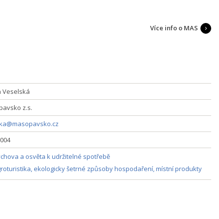
Více info o MAS
 Veselská
avsko z.s.
ska@masopavsko.cz
004
chova a osvěta k udržitelné spotřebě
roturistika, ekologicky šetrné způsoby hospodaření, místní produkty