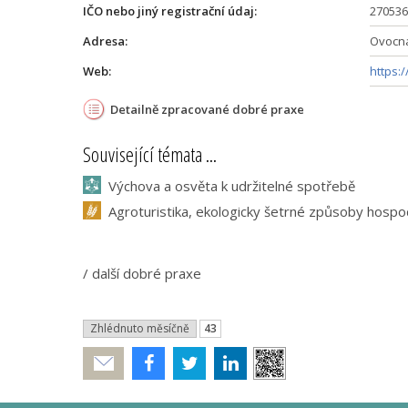
IČO nebo jiný registrační údaj:
270536
Adresa:
Ovocná
Web:
https:
Detailně zpracované dobré praxe
Související témata ...
Výchova a osvěta k udržitelné spotřebě
Agroturistika, ekologicky šetrné způsoby hospo
/
další dobré praxe
Zhlédnuto měsíčně
43
Poslat