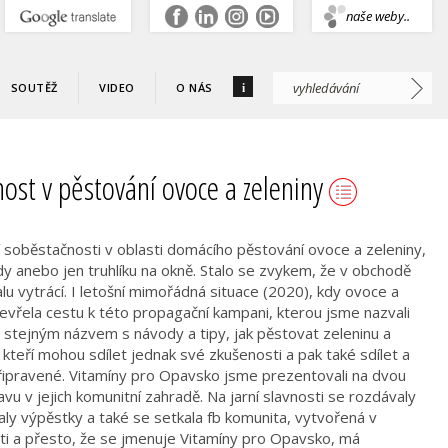
.
naše weby..
i
SOUTĚŽ
VIDEO
O NÁS
ost v pěstování ovoce a zeleniny
 soběstačnosti v oblasti domácího pěstování ovoce a zeleniny,
dy anebo jen truhlíku na okně. Stalo se zvykem, že v obchodě
 vytrácí. I letošní mimořádná situace (2020), kdy ovoce a
evřela cestu k této propagační kampani, kterou jsme nazvali
d stejným názvem s návody a tipy, jak pěstovat zeleninu a
i, kteří mohou sdílet jednak své zkušenosti a pak také sdílet a
řipravené. Vitamíny pro Opavsko jsme prezentovali na dvou
u v jejich komunitní zahradě. Na jarní slavnosti se rozdávaly
ly výpěstky a také se setkala fb komunita, vytvořená v
ti a přesto, že se jmenuje Vitamíny pro Opavsko, má