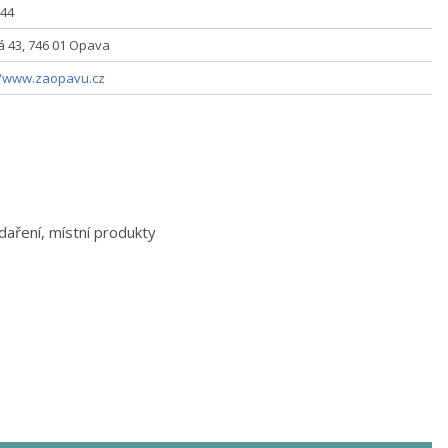
44
 43, 746 01 Opava
//www.zaopavu.cz
daření, místní produkty