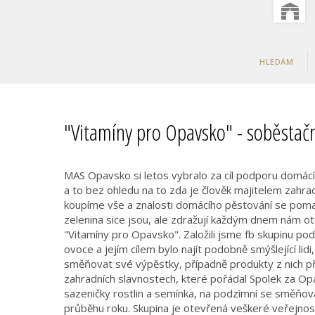
HLEDÁM
"Vitamíny pro Opavsko" - soběstačn
MAS Opavsko si letos vybralo za cíl podporu domácí
a to bez ohledu na to zda je člověk majitelem zahra
koupíme vše a znalosti domácího pěstování se pomalu
zelenina sice jsou, ale zdražují každým dnem nám ot
"Vitamíny pro Opavsko". Založili jsme fb skupinu po
ovoce a jejím cílem bylo najít podobně smýšlející lid
směňovat své výpěstky, případně produkty z nich p
zahradních slavnostech, které pořádal Spolek za Opav
sazeničky rostlin a semínka, na podzimní se směňova
průběhu roku. Skupina je otevřená veškeré veřejnos