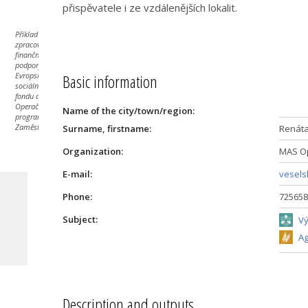
přispěvatele i ze vzdálenějších lokalit.
Příklad byl
zpracován za
finanční
podpory
Evropského
Basic information
sociálního
fondu a
Operačního
Name of the city/town/region:
programu
Zaměstnanost.
Surname, firstname:
Renáta
Organization:
MAS Op
E-mail:
vesel
Phone:
725658
Subject:
Vý
Ag
Description and outputs