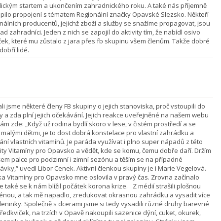
ickým startem a ukončením zahradnického roku. A také nás příjemně
pilo propojení s tématem Regionální značky Opavské Slezsko. Někteří
onálních producentů, jejichž zboží a služby se snažíme propagovat, jsou
ad zahradníci. Jeden z nich se zapojil do aktivity tím, že nabídl osivo
ček, které mu zůstalo z jara přes fb skupinu všem členům. Takže dobré
dobří lidé.
i jsme některé členy FB skupiny o jejich stanoviska, proč vstoupili do
y a zda plní jejich očekávání. Jejich reakce uveřejněné na našem webu
ám zde: „Když už rodina bydlí skoro v lese, v čistém prostředí a se
malými dětmi, je to dost dobrá konstelace pro vlastní zahrádku a
ání vlastních vitamínů. Je paráda využívat i plno super nápadů z této
ty Vitamíny pro Opavsko a vědět, kde se komu, čemu dobře daří. Držím
em palce pro podzimní i zimní sezónu a těším se na případné
ávky,“ uvedl Libor Cenek. Aktivní členkou skupiny je i Marie Vegelová.
ka Vitamíny pro Opavsko mne oslovila v pravý čas. Zrovna začínalo
le také se k nám blížil počátek korona krize. Z médií strašili plošnou
énou, a tak mě napadlo, zredukovat okrasnou zahrádku a vysadit více
eleninky. Společně s dcerami jsme si tedy vysadili různé druhy barevné
ředkviček, na trzích v Opavě nakoupili sazenice dýní, cuket, okurek,