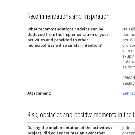
Recommendations and inspiration
What recommendations / advice can be
Na začá
deduced from the implementation of your
domácí
activities and provided to other
netušil
municipalities with a similar intention?
pro soc
je to d
skupin
zahrad
se do 
Přiklá
základ
Attachment:
Zahrad
Risk, obstacles and positive moments in the
During the implementation of the activities /
Jedním
project, did you encounter an event that
prezen