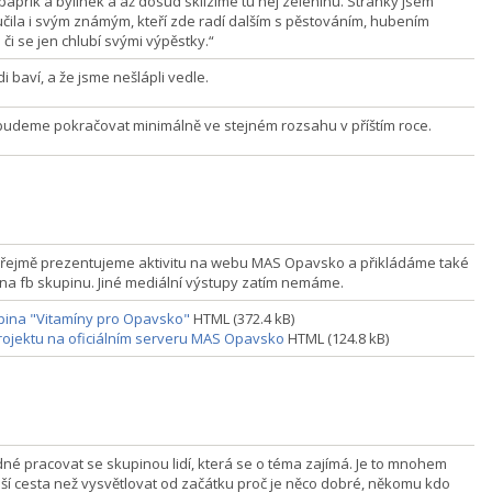
 paprik a bylinek a až dosud sklízíme tu nej zeleninu. Stránky jsem
čila i svým známým, kteří zde radí dalším s pěstováním, hubením
či se jen chlubí svými výpěstky.“
idi baví, a že jsme nešlápli vedle.
 budeme pokračovat minimálně ve stejném rozsahu v příštím roce.
ejmě prezentujeme aktivitu na webu MAS Opavsko a přikládáme také
na fb skupinu. Jiné mediální výstupy zatím nemáme.
pina "Vitamíny pro Opavsko"
HTML (372.4 kB)
ojektu na oficiálním serveru MAS Opavsko
HTML (124.8 kB)
dné pracovat se skupinou lidí, která se o téma zajímá. Je to mnohem
jší cesta než vysvětlovat od začátku proč je něco dobré, někomu kdo