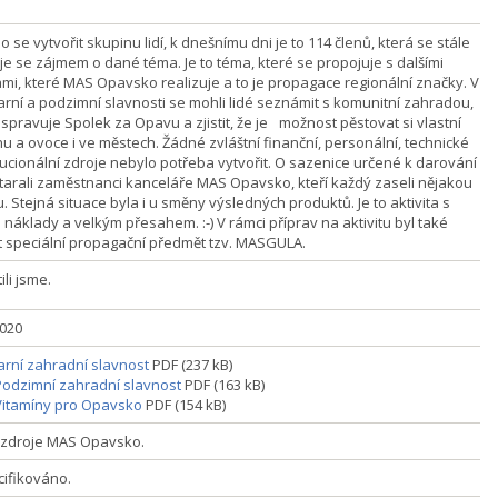
o se vytvořit skupinu lidí, k dnešnímu dni je to 114 členů, která se stále
uje se zájmem o dané téma. Je to téma, které se propojuje s dalšími
tami, které MAS Opavsko realizuje a to je propagace regionální značky. V
jarní a podzimní slavnosti se mohli lidé seznámit s komunitní zahradou,
 spravuje Spolek za Opavu a zjistit, že je možnost pěstovat si vlastní
nu a ovoce i ve městech. Žádné zvláštní finanční, personální, technické
itucionální zdroje nebylo potřeba vytvořit. O sazenice určené k darování
tarali zaměstnanci kanceláře MAS Opavsko, kteří každý zaseli nějakou
u. Stejná situace byla i u směny výsledných produktů. Je to aktivita s
 náklady a velkým přesahem. :-) V rámci příprav na aktivitu byl také
t speciální propagační předmět tzv. MASGULA.
ili jsme.
2020
Jarní zahradní slavnost
PDF (237 kB)
 Podzimní zahradní slavnost
PDF (163 kB)
 Vitamíny pro Opavsko
PDF (154 kB)
í zdroje MAS Opavsko.
ifikováno.