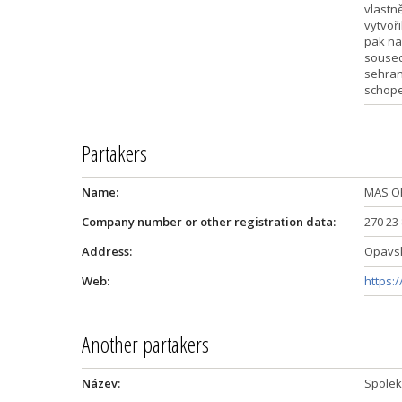
vlastn
vytvoř
pak nab
soused
sehran
schope
Partakers
Name:
MAS O
Company number or other registration data:
270 23
Address:
Opavsk
Web:
https:
Another partakers
Název:
Spolek