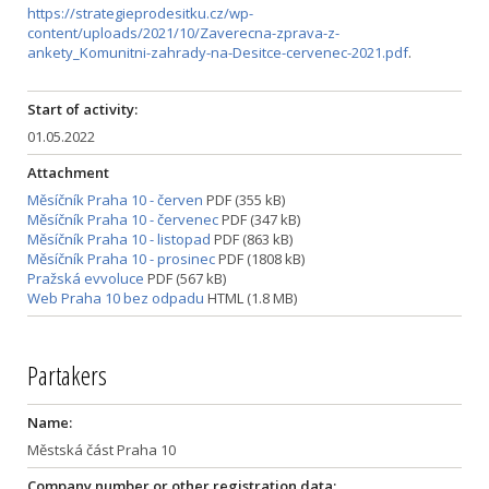
https://strategieprodesitku.cz/wp-
content/uploads/2021/10/Zaverecna-zprava-z-
ankety_Komunitni-zahrady-na-Desitce-cervenec-2021.pdf
.
Start of activity:
01.05.2022
Attachment
Měsíčník Praha 10 - červen
PDF (355 kB)
Měsíčník Praha 10 - červenec
PDF (347 kB)
Měsíčník Praha 10 - listopad
PDF (863 kB)
Měsíčník Praha 10 - prosinec
PDF (1808 kB)
Pražská evvoluce
PDF (567 kB)
Web Praha 10 bez odpadu
HTML (1.8 MB)
Partakers
Name:
Městská část Praha 10
Company number or other registration data: