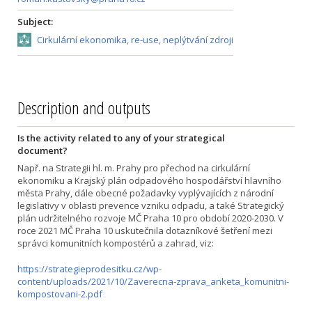
Subject:
Cirkulární ekonomika, re-use, neplýtvání zdroji
Description and outputs
Is the activity related to any of your strategical
document?
Např. na Strategii hl. m. Prahy pro přechod na cirkulární
ekonomiku a Krajský plán odpadového hospodářství hlavního
města Prahy, dále obecné požadavky vyplývajících z národní
legislativy v oblasti prevence vzniku odpadu, a také Strategický
plán udržitelného rozvoje MČ Praha 10 pro období 2020-2030. V
roce 2021 MČ Praha 10 uskutečnila dotazníkové šetření mezi
správci komunitních kompostérů a zahrad, viz:
https://strategieprodesitku.cz/wp-
content/uploads/2021/10/Zaverecna-zprava_anketa_komunitni-
kompostovani-2.pdf