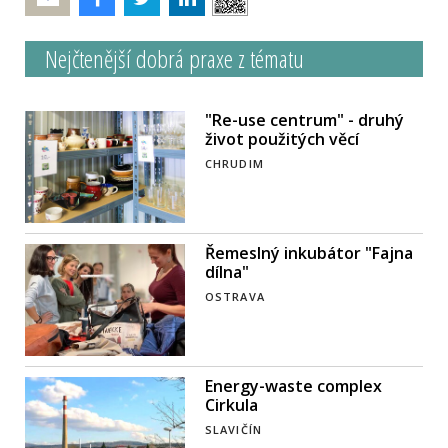
Nejčtenější dobrá praxe z tématu
"Re-use centrum" - druhý
život použitých věcí
CHRUDIM
Řemeslný inkubátor "Fajna
dílna"
OSTRAVA
Energy-waste complex
Cirkula
SLAVIČÍN