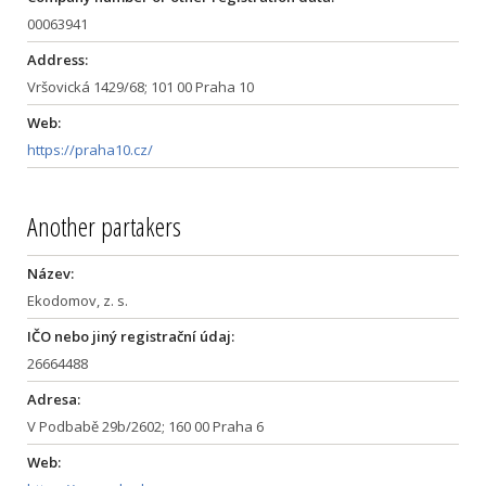
00063941
Address:
Vršovická 1429/68; 101 00 Praha 10
Web:
https://praha10.cz/
Another partakers
Název:
Ekodomov, z. s.
IČO nebo jiný registrační údaj:
26664488
Adresa:
V Podbabě 29b/2602; 160 00 Praha 6
Web: