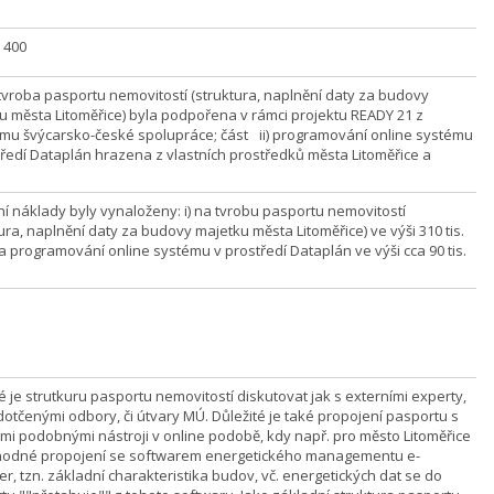
] 400
) tvroba pasportu nemovitostí (struktura, naplnění daty za budovy
u města Litoměřice) byla podpořena v rámci projektu READY 21 z
mu švýcarsko-české spolupráce; část ii) programování online systému
tředí Dataplán hrazena z vlastních prostředků města Litoměřice a
ní náklady byly vynaloženy: i) na tvrobu pasportu nemovitostí
ura, naplnění daty za budovy majetku města Litoměřice) ve výši 310 tis.
 na programování online systému v prostředí Dataplán ve výši cca 90 tis.
 je strutkuru pasportu nemovitostí diskutovat jak s externími experty,
 dotčenými odbory, či útvary MÚ. Důležité je také propojení pasportu s
ími podobnými nástroji v online podobě, kdy např. pro město Litoměřice
hodné propojení se softwarem energetického managementu e-
r, tzn. základní charakteristika budov, vč. energetických dat se do