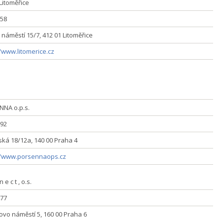
Litoměřice
58
 náměstí 15/7, 412 01 Litoměřice
//www.litomerice.cz
NA o.p.s.
92
ská 18/12a, 140 00 Praha 4
//www.porsennaops.cz
n e c t , o.s.
77
ovo náměstí 5, 160 00 Praha 6