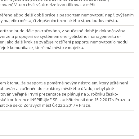
ovaně.V tuto chvíli však nelze kvantifikovat a měřit.
ěřeno až po delší době práce s pasportem nemovitostí, např. zvýšením
y majetku města, či zlepšením technického stavu budov města.
ortizaci bude dále pokračováno, v současné době je dokončována
 verze a propojení se systémem energetického managementu e-
r. Jako další krok se zvažuje rozšíření pasportu nemovitostí o modul
řejné komunikace, které má město v majetku.
em k tomu, že pasport je poměrně novým nástrojem, který ještě není
tablován a začleněn do struktury městkého úřadu, nebyl plně
tován veřejně. První prezentace se plánují na 5. ročníku česko-
ské konference INSPIRUJME SE… udržitelností dne 15.2.2017 v Praze a
atické sekci Zdravých měst ČR 22.2.2017 v Praze.