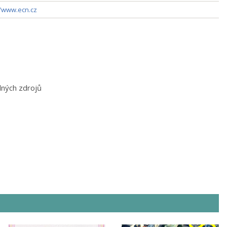
//www.ecn.cz
lných zdrojů