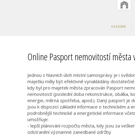
HLEDÁM
Online Pasport nemovitostí města 
Jednou z hlavních úloh místní samosprávy je i svěd
majetku měly být efektivně vynakládány dostatečné fi
kdy byl pro majetek města zpracován Pasport nemovi
nemovitostí (poslední doba rekonstrukce, obálka, ko
energie, měrná spotřeba, apod.). Daný pasport je 
jsou k dispozici základní informace o technickém a 
podrobnější technické a energetické informace vče
umožňuje:
- lepší plánování rozpočtu města, kdy jsou za vešk
odstranění významné zanedbané údržby