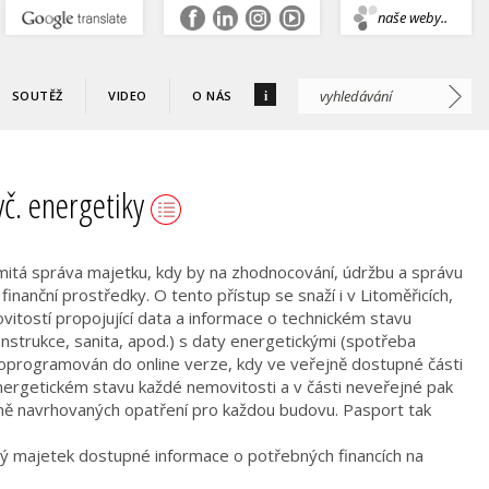
.
naše weby..
i
SOUTĚŽ
VIDEO
O NÁS
vč. energetiky
omitá správa majetku, kdy by na zhodnocování, údržbu a správu
nanční prostředky. O tento přístup se snaží i v Litoměřicích,
tostí propojující data a informace o technickém stavu
nstrukce, sanita, apod.) s daty energetickými (spotřeba
doprogramován do online verze, kdy ve veřejně dostupné části
energetickém stavu každé nemovitosti a v části neveřejné pak
tně navrhovaných opatření pro každou budovu. Pasport tak
erý majetek dostupné informace o potřebných financích na