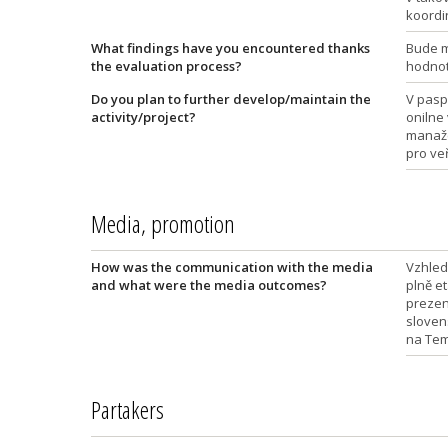
koordin
What findings have you encountered thanks
Bude m
the evaluation process?
hodnot
Do you plan to further develop/maintain the
V pasp
activity/project?
onilne
manaže
pro ve
Media, promotion
How was the communication with the media
Vzhled
and what were the media outcomes?
plně e
prezen
sloven
na Tem
Partakers