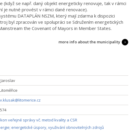
tice (když se např. daný objekt energeticky renovuje, tak v rámci
ní je nutné provést v rámci dané renovace).
í systému DATAPLÁN NSZM, který mají zdarma k dispozici
troj byl zpracován ve spolupráci se Sdružením energetických
u Mainstream the Covenant of Mayors in Member States.
more info about the municipality
 Jaroslav
Litoměřice
av.klusak@litomerice.cz
574
kon veřejné správy vč. metod kvality a CSR
ergie; energetické úspory, využivání obnovitelných zdrojů