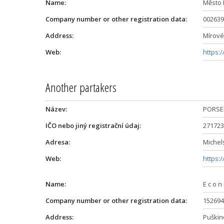
Name:
Město 
Company number or other registration data:
002639
Address:
Mírové
Web:
https:
Another partakers
Název:
PORSEN
IČO nebo jiný registrační údaj:
271723
Adresa:
Michel
Web:
https:
Name:
E c o n 
Company number or other registration data:
152694
Address:
Puškin