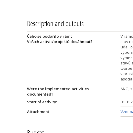
Description and outputs
Čeho se podařilo v rámci
V rámc
Vašich aktivit/projektů dosáhnout?
stav n
údaji o
výborn
vymeze
stavů 
tvorbě
v pros
asocia
Were the implemented activities
ANO, s
documented?
Start of activity:
01.01.
Attachment
Vzor p
Budget