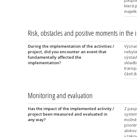
paspor
která 
majetk
Risk, obstacles and positive moments in the
During the implementation of the activities /
Význam
project, did you encounter an event that
nebyla
fundamentally affected the
výstav
implementation?
skladb
transpa
částí (
Monitoring and evaluation
Has the impact of the implemented activity /
Z pasp
project been measured and evaluated in
system
any way?
možné 
priori
alokov
v tako