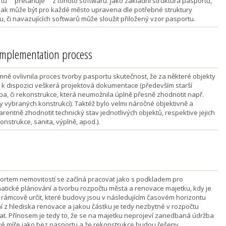
tu ""přetahuje"" z tohoto softwaru. Jako základní struktura pasportu,
pak může být pro každé město upravena dle potřebné struktury
u, či navazujících softwarů může sloužit přiložený vzor pasportu.
 implementation process
ně ovlivnila proces tvorby pasportu skutečnost, že za některé objekty
 k dispozici veškerá projektová dokumentace (především starší
ba, či rekonstrukce, která neumožnila úplně přesně zhodnotit např.
y vybraných konstrukcí). Taktéž bylo velmi náročné objektivně a
rentně zhodnotit technický stav jednotlivých objektů, respektive jejich
konstrukce, sanita, výplně, apod.).
ortem nemovitostí se začíná pracovat jako s podkladem pro
atické plánování a tvorbu rozpočtu města a renovace majetku, kdy je
rámcově určit, které budovy jsou v následujícím časovém horizontu
tní z hlediska renovace a jakou částku je tedy nezbytné v rozpočtu
at. Přínosem je tedy to, že se na majetku neprojeví zanedbaná údržba
vé míře jako bez pasportu a že rekonstrukce budou řešeny