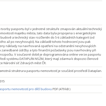
i tvorby pasportu byl v jednotné struktuře zmapován aktuální technický
emovitostí majetku města, tato data byla propojena s energetickými
 budově a technický stav rozčleněn do 5-ti základních kategorií (od
ého až po nevyhovující). Na základě tohoto hodnocení jsou pak
ny náklady na navrhovaná opatření na odstranění nevyhovujících
a zanedbané údržby a tyto finanční požadavky jsou navrhovány při
 rozpočtu. V současné době je doprogramována online verze pasportu
tředí systému DATAPLÁN NSZM, který mají zdarma k dispozici členové
ce Národní síť Zdravých měst ČR.
amotná struktrura pasportu nemovitostí je součástí prostředí Dataplan.
2015
asportu nemovitostí pro dílčí budovu
PDF (479 kB )