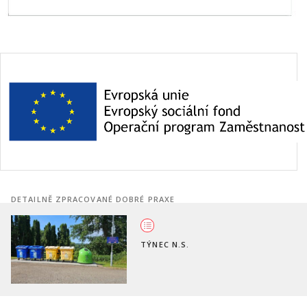
DETAILNĚ ZPRACOVANÉ DOBRÉ PRAXE
Online Pasport nemovitostí měs
vč. energetiky