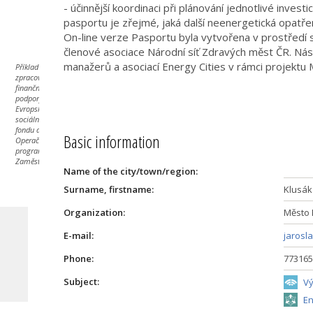
- účinnější koordinaci při plánování jednotlivé inves
pasportu je zřejmé, jaká další neenergetická opatře
On-line verze Pasportu byla vytvořena v prostřed
členové asociace Národní síť Zdravých měst ČR. Nás
manažerů a asociací Energy Cities v rámci projekt
Příklad byl
zpracován za
finanční
podpory
Evropského
sociálního
fondu a
Basic information
Operačního
programu
Zaměstnanost.
Name of the city/town/region:
Surname, firstname:
Klusák
Organization:
Město 
ta
E-mail:
jarosl
Phone:
773165
Subject:
Vý
En