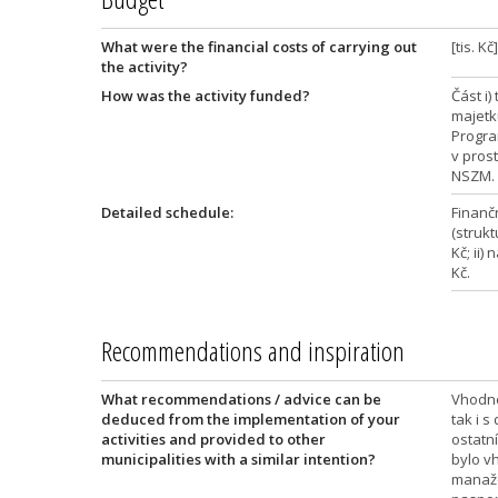
What were the financial costs of carrying out
[tis. Kč
the activity?
How was the activity funded?
Část i
majetk
Progra
v pros
NSZM.
Detailed schedule:
Finanč
(strukt
Kč; ii)
Kč.
Recommendations and inspiration
What recommendations / advice can be
Vhodné
deduced from the implementation of your
tak i s
activities and provided to other
ostatn
municipalities with a similar intention?
bylo v
manaže