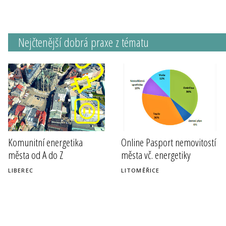
Nejčtenější dobrá praxe z tématu
Komunitní energetika
Online Pasport nemovitostí
města od A do Z
města vč. energetiky
LIBEREC
LITOMĚŘICE