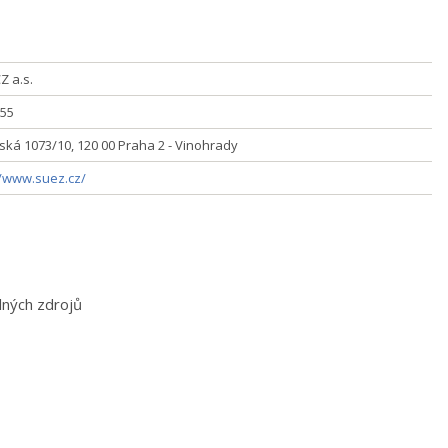
Z a.s.
55
ská 1073/10, 120 00 Praha 2 - Vinohrady
//www.suez.cz/
lných zdrojů