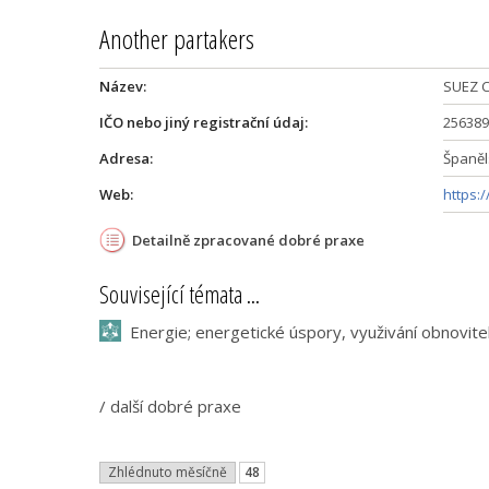
Another partakers
Název:
SUEZ C
IČO nebo jiný registrační údaj:
256389
Adresa:
Španěl
Web:
https:
Detailně zpracované dobré praxe
Související témata ...
Energie; energetické úspory, využivání obnovite
/
další dobré praxe
Zhlédnuto měsíčně
48