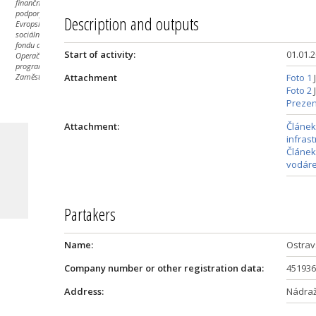
finanční
podpory
Description and outputs
Evropského
sociálního
fondu a
Start of activity:
01.01.
Operačního
programu
Zaměstnanost.
Attachment
Foto 1
Foto 2
Prezen
Attachment:
Článek
infrast
Článek
vodáre
Partakers
Name:
Ostrav
Company number or other registration data:
451936
Address:
Nádraž