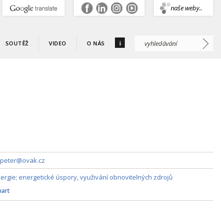
.
naše weby..
i
SOUTĚŽ
VIDEO
O NÁS
.peter@ovak.cz
ergie; energetické úspory, využivání obnovitelných zdrojů
art