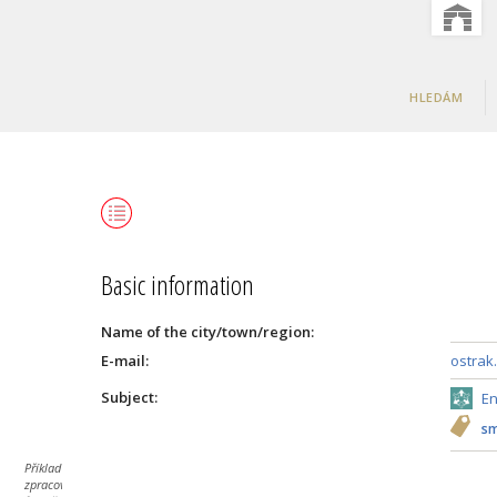
HLEDÁM
Basic information
Name of the city/town/region:
E-mail:
ostrak
Subject:
En
sm
Příklad byl
zpracován za