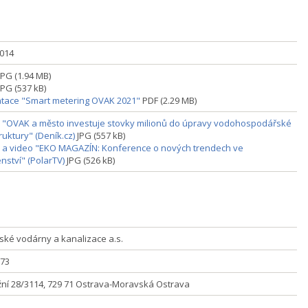
2014
JPG (1.94 MB)
JPG (537 kB)
tace "Smart metering OVAK 2021"
PDF (2.29 MB)
 "OVAK a město investuje stovky milionů do úpravy vodohospodářské
ruktury" (Deník.cz)
JPG (557 kB)
 a video "EKO MAGAZÍN: Konference o nových trendech ve
nství" (PolarTV)
JPG (526 kB)
ské vodárny a kanalizace a.s.
73
ní 28/3114, 729 71 Ostrava-Moravská Ostrava