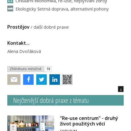
Cirkulární ekonomika, re-use, neplýtvání zdroji
Ekologicky šetrná doprava, alternativní pohony
Prostějov
/
další dobré praxe
Kontakt...
Alena Dvořáková
Zhlédnuto měsíčně
18
Poslat
i
Nejčtenější dobrá praxe z tématu
"Re-use centrum" - druhý
život použitých věcí
CHRUDIM