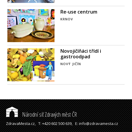
Re-use centrum
KRNOV
Novojičíňáci třídí i
gastroodpad
NOVÝ JIČÍN
Národní síť Zdravých měst ČR
ZdravaMesta.cz,
T: +420 602 500 639,
E: info@zdravamesta.cz