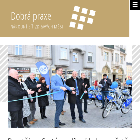
☰
Dobrá praxe
NÁRODNÍ SÍŤ ZDRAVÝCH MĚST