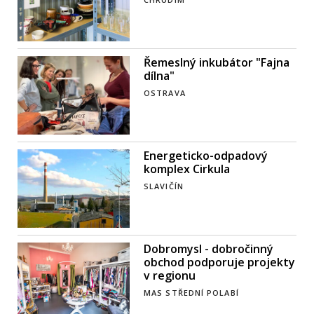
Řemeslný inkubátor "Fajna
dílna"
OSTRAVA
Energeticko-odpadový
komplex Cirkula
SLAVIČÍN
Dobromysl - dobročinný
obchod podporuje projekty
v regionu
MAS STŘEDNÍ POLABÍ