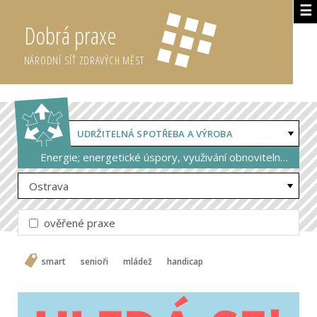
☰
Dobrá praxe
NÁRODNÍ SÍŤ ZDRAVÝCH MĚST
UDRŽITELNÁ SPOTŘEBA A VÝROBA
Energie; energetické úspory, využivání obnovitelných zdrojů
Ostrava
ověřené praxe
smart
senioři
mládež
handicap